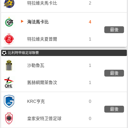
特拉維夫馬卡比
2
海法馬卡比
4
最後
特拉維夫夏普爾
1
比利時甲級足球聯賽
沙勒魯瓦
1
最後
舊赫綱爾萊魯汶
1
KRC亨克
0
最後
皇家安特卫普足球
0