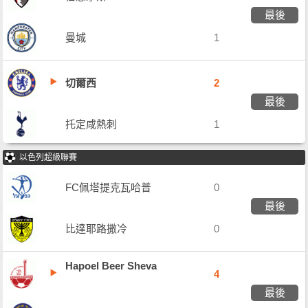
最後
曼城
1
切爾西
2
最後
托定咸熱刺
1
以色列超級聯賽
FC佩塔提克瓦哈普
0
最後
爾
比達耶路撒冷
0
Hapoel Beer Sheva
4
最後