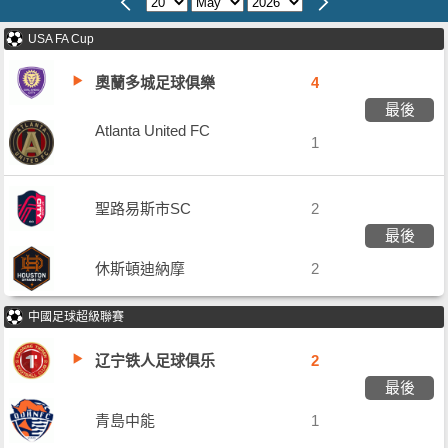
USA FA Cup
奧蘭多城足球俱樂
4
最後
部
Atlanta United FC
1
聖路易斯市SC
2
最後
休斯頓迪納摩
2
中國足球超級聯賽
辽宁铁人足球俱乐
2
最後
部
青島中能
1