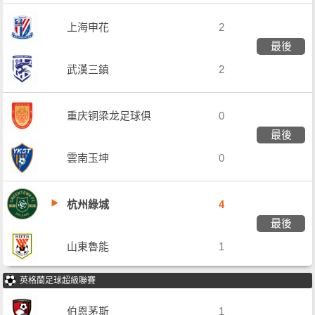
上海申花
2
最後
武漢三鎮
2
重庆铜梁龙足球俱
0
最後
乐部
雲南玉坤
0
杭州綠城
4
最後
山東魯能
1
英格蘭足球超級聯賽
伯恩茅斯
1