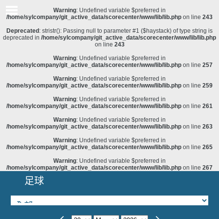
Warning
: Undefined variable $preferred in
/home/sylcompany/git_active_data/scorecenter/www/lib/lib.php
on line
243
Deprecated
: stristr(): Passing null to parameter #1 ($haystack) of type string is
deprecated in
/home/sylcompany/git_active_data/scorecenter/www/lib/lib.php
on line
243
Warning
: Undefined variable $preferred in
/home/sylcompany/git_active_data/scorecenter/www/lib/lib.php
on line
257
Warning
: Undefined variable $preferred in
/home/sylcompany/git_active_data/scorecenter/www/lib/lib.php
on line
259
Warning
: Undefined variable $preferred in
/home/sylcompany/git_active_data/scorecenter/www/lib/lib.php
on line
261
Warning
: Undefined variable $preferred in
/home/sylcompany/git_active_data/scorecenter/www/lib/lib.php
on line
263
Warning
: Undefined variable $preferred in
/home/sylcompany/git_active_data/scorecenter/www/lib/lib.php
on line
265
Warning
: Undefined variable $preferred in
/home/sylcompany/git_active_data/scorecenter/www/lib/lib.php
on line
267
足球