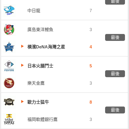
最後
中日龍
7
廣島東洋鯉魚
3
最後
橫濱DeNA海灣之星
4
日本火腿鬥士
5
最後
樂天金鷹
3
歐力士猛牛
8
最後
福岡軟體銀行鷹
3