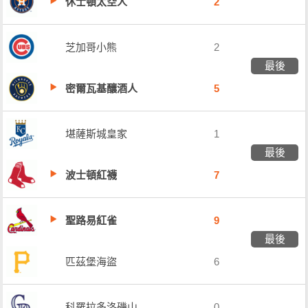
休士頓太空人
2
芝加哥小熊
2
最後
密爾瓦基釀酒人
5
堪薩斯城皇家
1
最後
波士頓紅襪
7
聖路易紅雀
9
最後
匹茲堡海盜
6
科羅拉多洛磯山
0