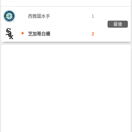
西雅圖水手
1
最後
芝加哥白襪
2