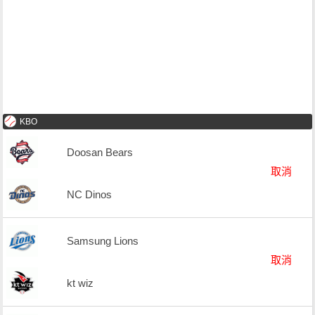
KBO
Doosan Bears
取消
NC Dinos
Samsung Lions
取消
kt wiz