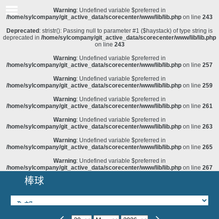
Warning
: Undefined variable $preferred in
/home/sylcompany/git_active_data/scorecenter/www/lib/lib.php
on line
243
Deprecated
: stristr(): Passing null to parameter #1 ($haystack) of type string is
deprecated in
/home/sylcompany/git_active_data/scorecenter/www/lib/lib.php
on line
243
Warning
: Undefined variable $preferred in
/home/sylcompany/git_active_data/scorecenter/www/lib/lib.php
on line
257
Warning
: Undefined variable $preferred in
/home/sylcompany/git_active_data/scorecenter/www/lib/lib.php
on line
259
Warning
: Undefined variable $preferred in
/home/sylcompany/git_active_data/scorecenter/www/lib/lib.php
on line
261
Warning
: Undefined variable $preferred in
/home/sylcompany/git_active_data/scorecenter/www/lib/lib.php
on line
263
Warning
: Undefined variable $preferred in
/home/sylcompany/git_active_data/scorecenter/www/lib/lib.php
on line
265
Warning
: Undefined variable $preferred in
/home/sylcompany/git_active_data/scorecenter/www/lib/lib.php
on line
267
棒球