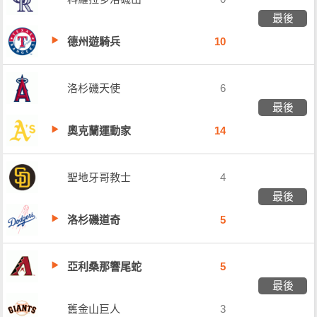
最後
德州遊騎兵
10
洛杉磯天使
6
最後
奧克蘭運動家
14
聖地牙哥教士
4
最後
洛杉磯道奇
5
亞利桑那響尾蛇
5
最後
舊金山巨人
3