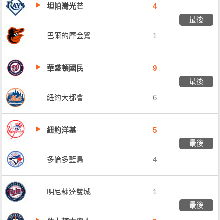
坦帕灣光芒
4
最後
巴爾的摩金鶯
1
華盛頓國民
9
最後
紐約大都會
6
紐約洋基
5
最後
多倫多藍鳥
4
明尼蘇達雙城
1
最後