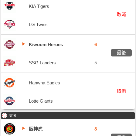
KIA Tigers
取消
LG Twins
Kiwoom Heroes
6
最後
SSG Landers
5
Hanwha Eagles
取消
Lotte Giants
NPB
阪神虎
8