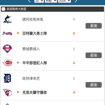
美國職棒大聯盟
邁阿密馬林魚
4
最後
亞特蘭大勇士隊
8
費城費城人
1
最後
辛辛那提紅人隊
4
底特律老虎
3
最後
克里夫蘭守護者
4